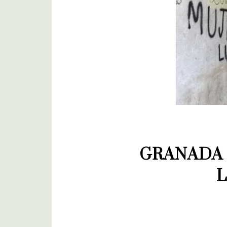
GRANADA 
L