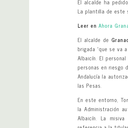
El alcalde ha pedid
La plantilla de este
Leer en
Ahora Gran
El alcalde de
Grana
brigada “que se va a
Albaicín. El persona
personas en riesgo de
Andalucía la autoriz
las Pesas.
En este entorno, To
la Administración a
Albaicín. La misiv
referencia a la titu