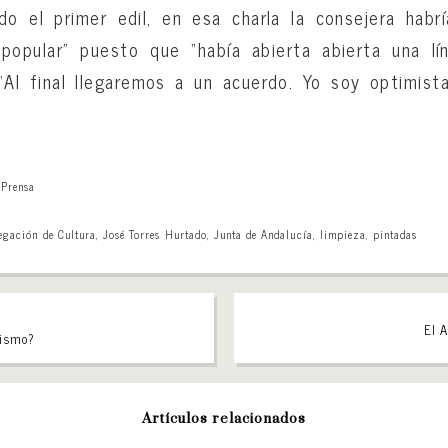
o el primer edil, en esa charla la consejera hab
a popular” puesto que “había abierta abierta una l
“Al final llegaremos a un acuerdo. Yo soy optimist
,
Prensa
egación de Cultura
,
José Torres Hurtado
,
Junta de Andalucía
,
limpieza
,
pintadas
El 
lismo?
Artículos relacionados