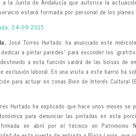
o a la Junta de Andalucía que autorice la actuació
 servicio estará formada por personal de los planes
ada, 24-09-2015
da,
José Torres Hurtado, ha anunciado este miércole
 dedicar a pintar paredes”
para esconder los ‘grafiti
l destinado a esta función saldrá de las bolsas de 
 exclusión laboral. En una visita a este barrio ha so
ación para actuar en zonas Bien de Interés Cultural 
rres Hurtado ha explicado que hace unos meses se p
utonómica para denunciar las pintadas en esta porci
a firmada en abril por el técnico en Patrimonio N
laridad de esta puerta de entrada a Plaza Larga, que 