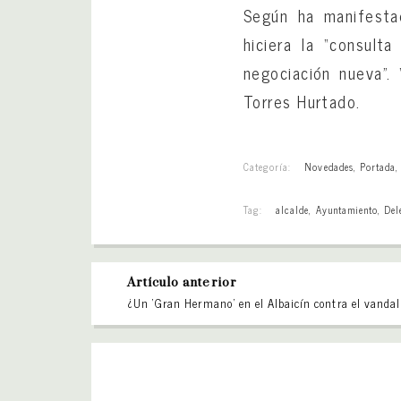
Según ha manifestad
hiciera la “consult
negociación nueva”. 
Torres Hurtado.
Categoría:
Novedades
,
Portada
Tag:
alcalde
,
Ayuntamiento
,
Del
Artículo anterior
¿Un ‘Gran Hermano’ en el Albaicín contra el vanda