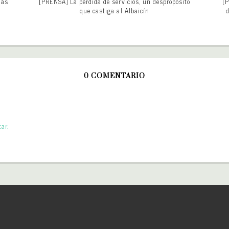
más
[PRENSA] La pérdida de servicios, un despropósito
[P
que castiga al Albaicín
d
0 COMENTARIO
ar.