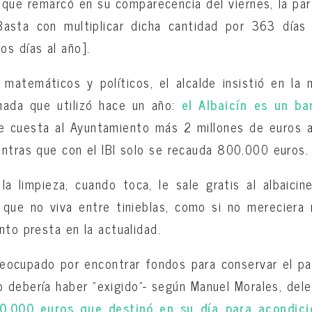
 que remarcó en su comparecencia del viernes, la part
Basta con multiplicar dicha cantidad por 363 día
s días al año].
 matemáticos y políticos, el alcalde insistió en l
nada que utilizó hace un año:
el Albaicín es un bar
le cuesta al Ayuntamiento más 2 millones de euros 
ntras que con el IBI solo se recauda 800.000 euros.
 la limpieza, cuando toca, le sale gratis al albaic
 que no viva entre tinieblas, como si no mereciera
nto presta en la actualidad.
eocupado por encontrar fondos para conservar el pat
no debería haber “exigido”- según Manuel Morales, d
00.000 euros que destinó en su día para acondicio