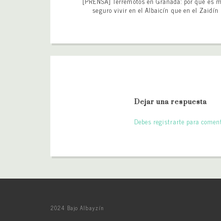
[PRENSA] Terremotos en Granada: por qué es 
seguro vivir en el Albaicín que en el Zaidín
Dejar una respuesta
Debes registrarte para coment
2024 Bajo Albayzín