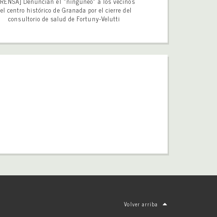
RENSA] Denuncian el «ninguneo» a los vecinos
el centro histórico de Granada por el cierre del
consultorio de salud de Fortuny-Velutti
Volver arriba