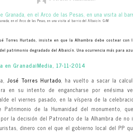
anada, en el Arco de las Pesas, en una visita al barrio del Albaicín. GiM
sé Torres Hurtado, insiste en que la Alhambra debe costear con l
 del patrimonio degradado del Albaicín. Una ocurrencia más para azu
eja en GranadaiMedia, 17-11-2014
a,
José Torres Hurtado
, ha vuelto a sacar la calcu
era en su intento de engancharse por enésima v
calde el viernes pasado, en la víspera de la celebraci
de Patrimonio de la Humanidad del monumento, q
por la decisión del Patronato de la Alhambra de no 
turistas, dinero con el que el gobierno local del PP q