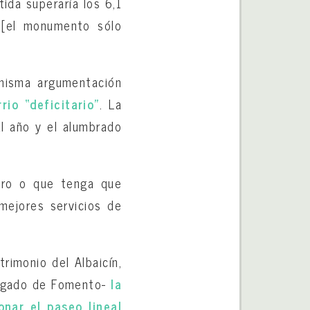
ida superaría los 6,1
s [el monumento sólo
a misma argumentación
rio “deficitario”
. La
al año y el alumbrado
inero o que tenga que
 mejores servicios de
rimonio del Albaicín,
elegado de Fomento-
la
nar el paseo lineal