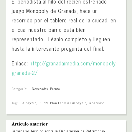
El periodista,al hilo del recién estrenado
juego Monopoly de Granada, hace un
recorrido por el tablero real de la ciudad, en
el cual nuestro barrio está bien
representado… Léanlo completo y lleguen
hasta la interesante pregunta del final.
Enlace:
http://granadaimedia.
com/monopoly-
granada-2/
Categoría:
Novedades
,
Prensa
Tag:
Albayzín
,
PEPRI. Plan Especial Albayzín
,
urbanismo
Artículo anterior
Seminario Técnico sobre la Declaración de Patrimonio