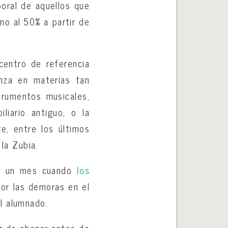
boral de aquellos que
no al 50% a partir de
“centro de referencia
anza en materias tan
strumentos musicales,
liario antiguo, o la
te, entre los últimos
 la Zubia.
ora un mes cuando
los
or las demoras en el
l alumnado.
z de abonar antes de