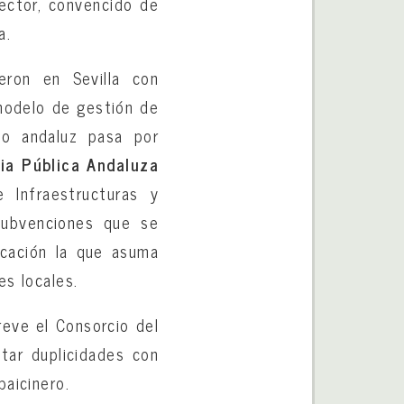
rector, convencido de
a.
eron en Sevilla con
 modelo de gestión de
no andaluz pasa por
ia Pública Andaluza
 Infraestructuras y
subvenciones que se
ucación la que asuma
es locales.
eve el Consorcio del
itar duplicidades con
baicinero.