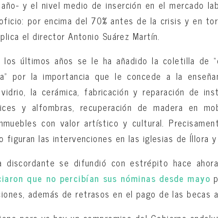
ño- y el nivel medio de inserción en el mercado la
oficio: por encima del 70% antes de la crisis y en tor
plica el director Antonio Suárez Martín.
los últimos años se le ha añadido la coletilla de 
ía” por la importancia que le concede a la enseñ
vidrio, la cerámica, fabricación y reparación de in
ices y alfombras, recuperación de madera en mobi
muebles con valor artístico y cultural. Precisamen
 figuran las intervenciones en las iglesias de Íllora y
ta discordante se difundió con estrépito hace ah
ciaron que no percibían sus nóminas desde mayo
p
iones, además de retrasos en el pago de las becas a
tiene pero ya hay un compromiso del Gobierno andalu