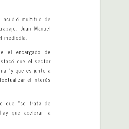
n acudió multitud de
trabajo, Juan Manuel
l mediodía.
ue el encargado de
estacó que el sector
dina «y que es junto a
extualizar el interés
mó que «se trata de
ay que acelerar la