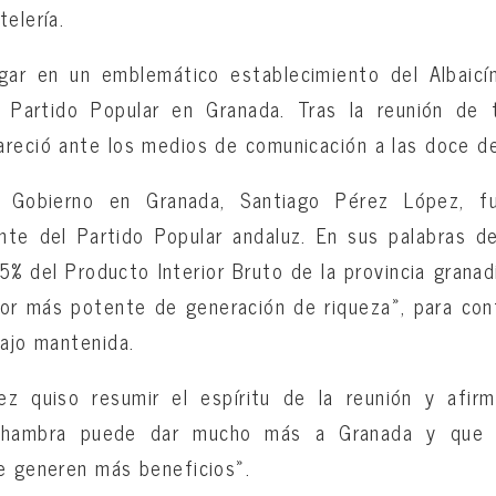
elería.
gar en un emblemático establecimiento del Albaicí
l Partido Popular en Granada. Tras la reunión de 
reció ante los medios de comunicación a las doce de
l Gobierno en Granada, Santiago Pérez López, f
ente del Partido Popular andaluz. En sus palabras d
15% del Producto Interior Bruto de la provincia grana
ctor más potente de generación de riqueza», para cont
bajo mantenida.
ez quiso resumir el espíritu de la reunión y afir
Alhambra puede dar mucho más a Granada y que h
e generen más beneficios».