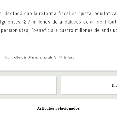
, destacó que la reforma fiscal es «justa, equitativa
guientes: 2,7 millones de andaluces dejan de tribu
 pensionistas, «beneficia a cuatro millones de andal
Tag:
Albayzín
,
Alhambra
,
hostelería
,
PP
,
turismo
11.
Artículos relacionados