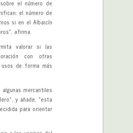
 sobre el número de
nifican, el número de
mos si en el Albaicín
ros», afirma.
mita valorar si las
boración con otras
os usos de forma más
e algunas mercantiles
lero», y añade, «esta
ecidida para orientar
cia a los vecinos del