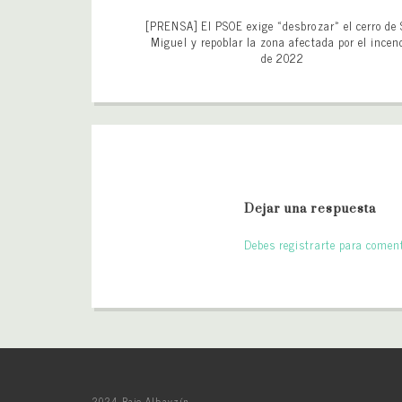
[PRENSA] El PSOE exige «desbrozar» el cerro de
Miguel y repoblar la zona afectada por el incen
de 2022
Dejar una respuesta
Debes registrarte para coment
2024 Bajo Albayzín