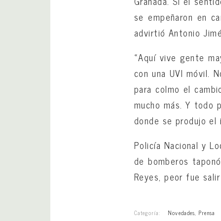
Granada. Si el senti
se empeñaron en cam
advirtió Antonio Jim
«Aquí vive gente ma
con una UVI móvil. N
para colmo el cambi
mucho más. Y todo po
donde se produjo el 
Policía Nacional y L
de bomberos taponó la
Reyes, peor fue salir
Categoría:
Novedades
,
Prensa