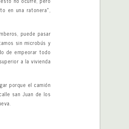
 esto no ocurre, pero
to en una ratonera»,
omberos, puede pasar
stamos sin microbús y
ado de empeorar todo
uperior a la vivienda
ugar porque el camión
 calle san Juan de los
ueva.
d