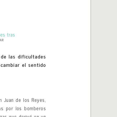
LAR
de las dificultades
 cambiar el sentido
an Juan de los Reyes,
as por los bomberos
 gas que derivó en un