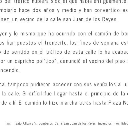
do del tráfico hubiera sido el que había antiguamente
biarlo hace dos años y medio y han convertido es
énez, un vecino de la calle san Juan de los Reyes.
yor y lo mismo que ha ocurrido con el camión de b
os han puestos el trenecito, los fines de semana e
o de sentido en el tráfico de esta calle lo ha acab
r un capricho político», denunció el vecino del piso s
incendio.
ocal tampoco pudieron acceder con sus vehículos al l
 calle. Si difícil fue llegar hasta el principio de la
 de allí. El camión lo hizo marcha atrás hasta Plaza N
Tag:
Bajo Albayzín
,
bomberos
,
Calle San Juan de los Reyes
,
incendios
,
movilida