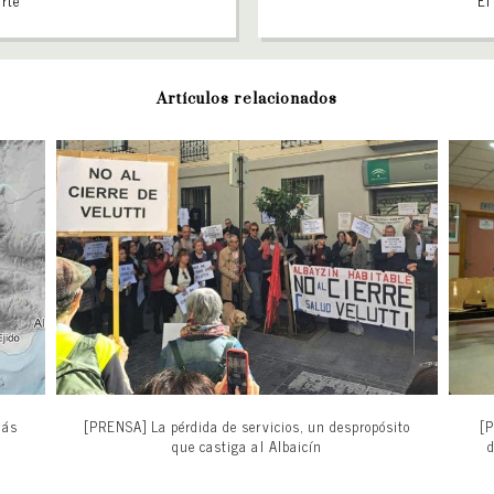
arte
El
Artículos relacionados
más
[PRENSA] La pérdida de servicios, un despropósito
[P
que castiga al Albaicín
d