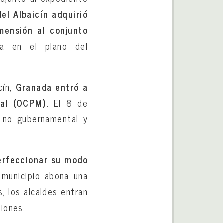
el Albaicín adquirió
mensión al conjunto
ña en el plano del
cín,
Granada entró a
al (OCPM).
El 8 de
l no gubernamental y
perfeccionar su modo
municipio abona una
, los alcaldes entran
iones.