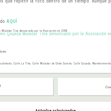
 que repetir la foto dentro de un tiempo. Aunque p
ndo
AQUÍ
ada Muladar Tina denunciado por la Asociación en 2006
dades
,
cableado
,
Calle La Tiña
,
Calle Muladar de Doña Sancha
,
Calle Quijada
,
Mantenimient
l
Ciu
Artículos relacionados