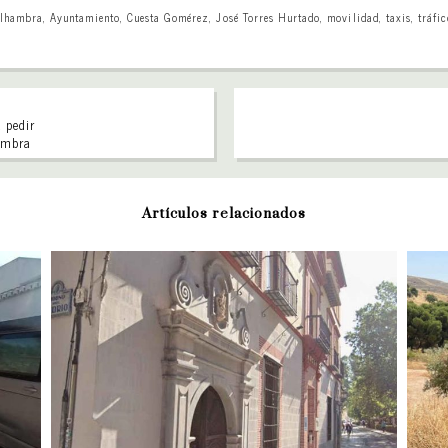
lhambra
,
Ayuntamiento
,
Cuesta Gomérez
,
José Torres Hurtado
,
movilidad
,
taxis
,
tráfi
 pedir
hambra
Artículos relacionados