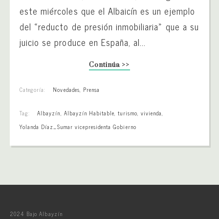
este miércoles que el Albaicín es un ejemplo
del «reducto de presión inmobiliaria» que a su
juicio se produce en España, al...
Continúa >>
Categoría:
Novedades
,
Prensa
Tag:
Albayzín
,
Albayzín Habitable
,
turismo
,
vivienda
,
Yolanda Díaz_Sumar vicepresidenta Gobierno
2024 Bajo Albayzín