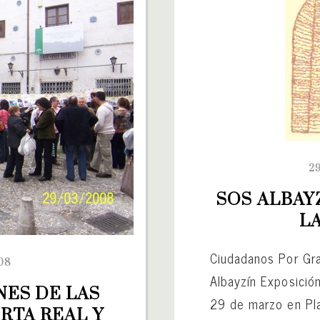
2
SOS ALBAYZ
L
Ciudadanos Por Gr
08
Albayzín Exposició
ES DE LAS 
29 de marzo en Pla
TA REAL Y 