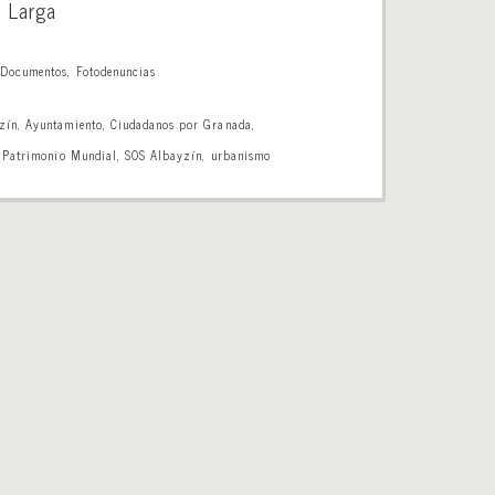
a Larga
,
Documentos
,
Fotodenuncias
zín
,
Ayuntamiento
,
Ciudadanos por Granada
,
,
Patrimonio Mundial
,
SOS Albayzín
,
urbanismo