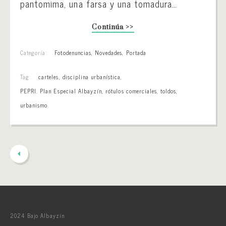
pantomima, una farsa y una tomadura…
Continúa >>
Categoría:
Fotodenuncias
,
Novedades
,
Portada
Tag:
carteles
,
disciplina urbanística
,
PEPRI. Plan Especial Albayzín
,
rótulos comerciales
,
toldos
,
urbanismo
2024 Bajo Albayzín