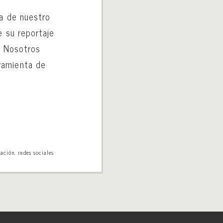
ña de nuestro
e su reportaje
«. Nosotros
ramienta de
pación
,
redes sociales