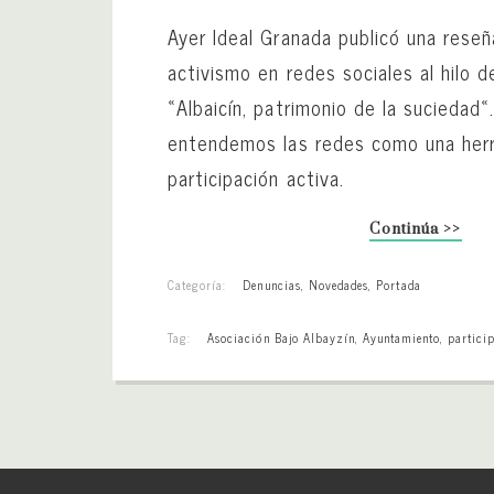
Ayer Ideal Granada publicó una rese
activismo en redes sociales al hilo d
«Albaicín, patrimonio de la suciedad
entendemos las redes como una her
participación activa.
Continúa >>
Categoría:
Denuncias
,
Novedades
,
Portada
Tag:
Asociación Bajo Albayzín
,
Ayuntamiento
,
partici