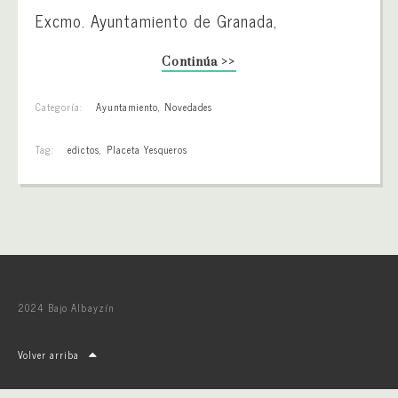
Excmo. Ayuntamiento de Granada,
Continúa >>
Categoría:
Ayuntamiento
,
Novedades
Tag:
edictos
,
Placeta Yesqueros
2024 Bajo Albayzín
Volver arriba