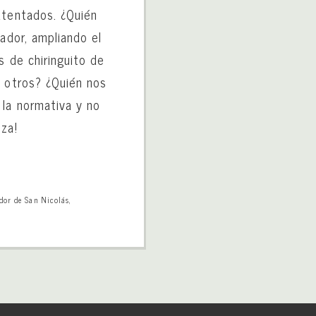
atentados. ¿Quién
rador, ampliando el
s de chiringuito de
s otros? ¿Quién nos
la normativa y no
za!
dor de San Nicolás
,