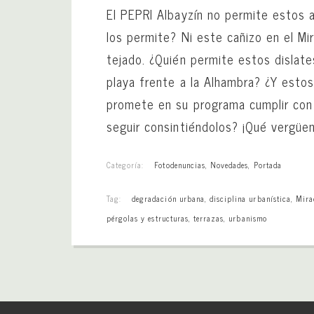
El PEPRI Albayzín no permite estos 
los permite? Ni este cañizo en el Mi
tejado. ¿Quién permite estos dislate
playa frente a la Alhambra? ¿Y esto
promete en su programa cumplir con 
seguir consintiéndolos? ¡Qué vergüen
Categoría:
Fotodenuncias
,
Novedades
,
Portada
Tag:
degradación urbana
,
disciplina urbanística
,
Mira
pérgolas y estructuras
,
terrazas
,
urbanismo