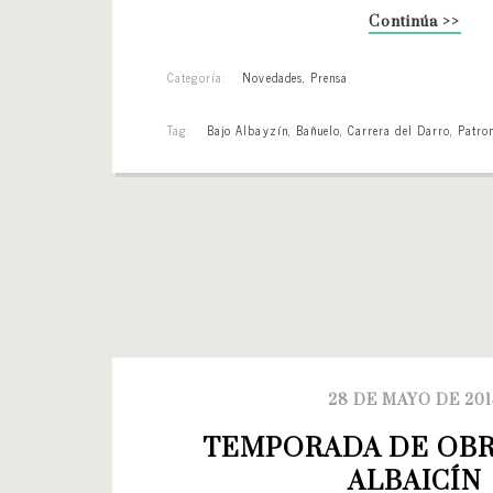
Continúa >>
Categoría:
Novedades
,
Prensa
Tag:
Bajo Albayzín
,
Bañuelo
,
Carrera del Darro
,
Patro
28 DE MAYO DE 201
TEMPORADA DE OBRA
ALBAICÍN