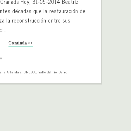
o Granada Hoy, 31-05-2014 Beatriz
ntes décadas que la restauración de
a la reconstrucción entre sus
El…
Continúa >>
sa
de la Alhambra
,
UNESCO
,
Valle del río Darro