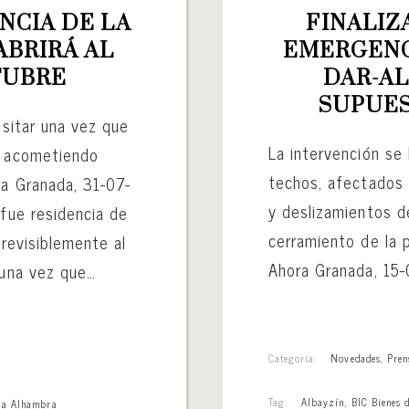
CIA DE LA 
FINALIZ
BRIRÁ AL 
EMERGENCI
TUBRE
DAR-AL
SUPUES
isitar una vez que
La intervención se 
á acometiendo
techos, afectados 
ra Granada, 31-07-
y deslizamientos d
 fue residencia de
cerramiento de la p
previsiblemente al
Ahora Granada, 15
 una vez que…
Categoría:
Novedades
,
Pren
Tag:
Albayzín
,
BIC Bienes d
 la Alhambra