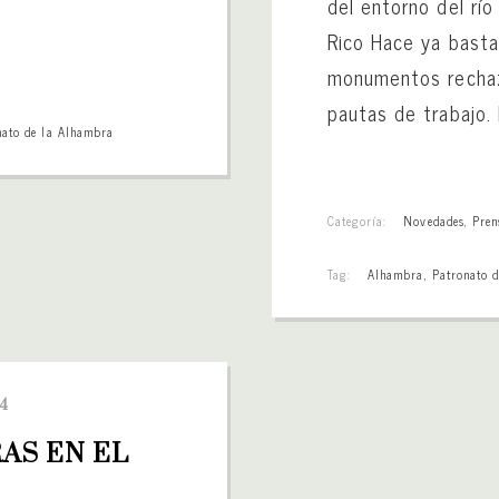
del entorno del rí
Rico Hace ya basta
monumentos rechaz
pautas de trabajo. 
nato de la Alhambra
Categoría:
Novedades
,
Pren
Tag:
Alhambra
,
Patronato 
4
S EN EL 