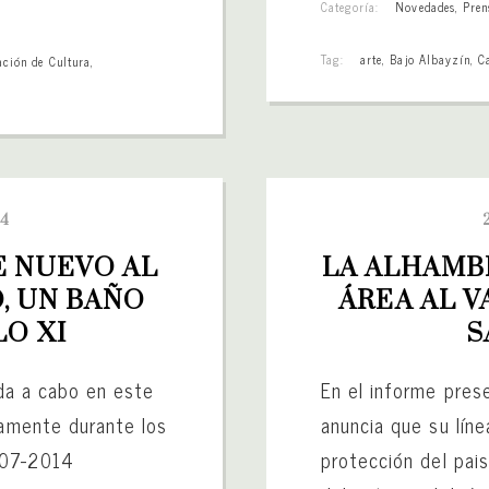
Categoría:
Novedades
,
Pren
Tag:
arte
,
Bajo Albayzín
,
C
ación de Cultura
,
14
 NUEVO AL 
LA ALHAMBR
, UN BAÑO 
ÁREA AL V
LO XI
S
ada a cabo en este
En el informe pres
tamente durante los
anuncia que su líne
-07-2014
protección del pais