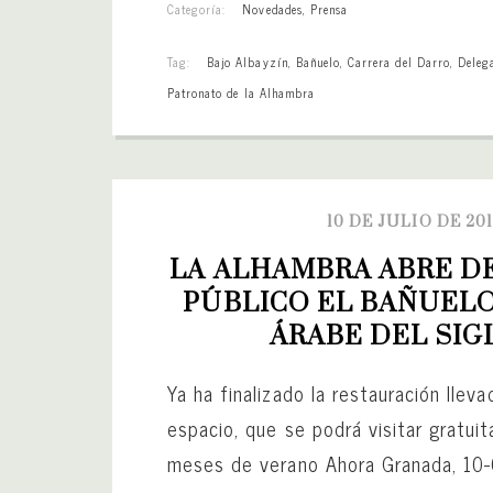
Categoría:
Novedades
,
Prensa
Tag:
Bajo Albayzín
,
Bañuelo
,
Carrera del Darro
,
Deleg
Patronato de la Alhambra
10 DE JULIO DE 20
LA ALHAMBRA ABRE DE
PÚBLICO EL BAÑUELO
ÁRABE DEL SIG
Ya ha finalizado la restauración llev
espacio, que se podrá visitar gratui
meses de verano Ahora Granada, 10