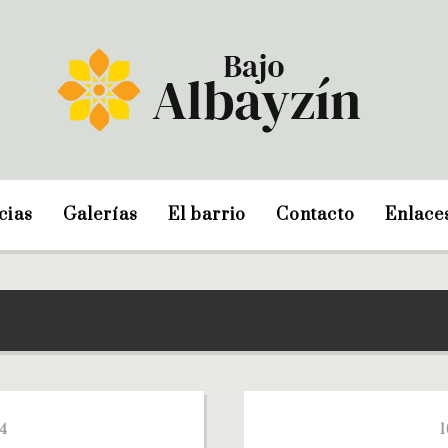
cias
Galerías
El barrio
Contacto
Enlace
14
1