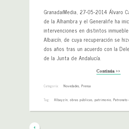
GranadaiMedia, 27-05-2014 Álvaro Ca
de la Alhambra y el Generalife ha ini
intervenciones en distintos inmuebl
Albaicín, de cuya recuperación se hi
dos años tras un acuerdo con la Del
de la Junta de Andalucía.
Continúa >>
Categoría:
Novedades
,
Prensa
Tag:
Albayzín
,
obras públicas
,
patrimonio
,
Patronato