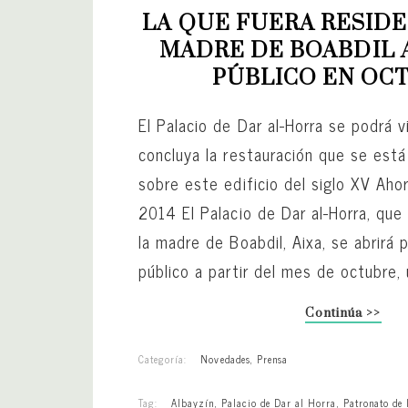
LA QUE FUERA RESIDEN
MADRE DE BOABDIL A
PÚBLICO EN OC
El Palacio de Dar al-Horra se podrá v
concluya la restauración que se est
sobre este edificio del siglo XV Aho
2014 El Palacio de Dar al-Horra, que
la madre de Boabdil, Aixa, se abrirá 
público a partir del mes de octubre,
Continúa >>
Categoría:
Novedades
,
Prensa
Tag:
Albayzín
,
Palacio de Dar al Horra
,
Patronato de