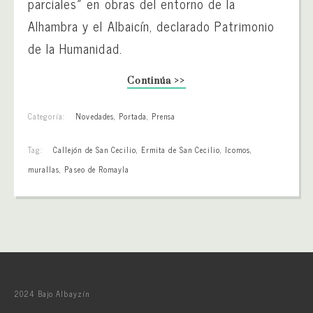
parciales» en obras del entorno de la
Alhambra y el Albaicín, declarado Patrimonio
de la Humanidad.
Continúa >>
Categoría:
Novedades
,
Portada
,
Prensa
Tag:
Callejón de San Cecilio
,
Ermita de San Cecilio
,
Icomos
,
murallas
,
Paseo de Romayla
2024 Bajo Albayzín