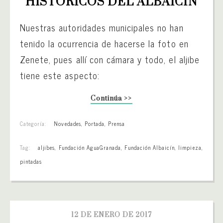
HISTÓRICOS DEL ALBAICÍN
Nuestras autoridades municipales no han
tenido la ocurrencia de hacerse la foto en
Zenete, pues allí con cámara y todo, el aljibe
tiene este aspecto:
Continúa >>
Categoría:
Novedades
,
Portada
,
Prensa
Tag:
aljibes
,
Fundación AguaGranada
,
Fundación Albaicín
,
limpieza
,
pintadas
12 DE ENERO DE 2017