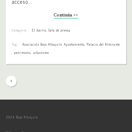
acceso...
Continúa >>
Categoría:
El barrio
,
Sala de prensa
Tag:
Asociación Bajo Albayzín
,
Ayuntamiento
,
Palacio del Almirante
,
patrimonio
,
urbanismo
2024 Bajo Albayzín