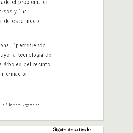
tado el problema en
ersos y «ha
tar de este modo
sonal, «permitiendo
buye la tecnología de
 árboles del recinto,
 información
e la Alhambra
,
vegetación
Siguiente artículo