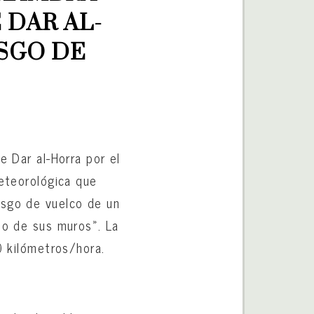
 DAR AL-
SGO DE 
e Dar al-Horra por el
meteorológica que
esgo de vuelco de un
no de sus muros». La
0 kilómetros/hora.