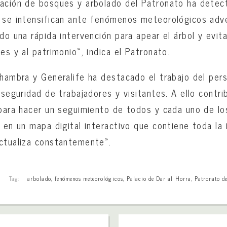
vación de bosques y arbolado del Patronato ha detec
e se intensifican ante fenómenos meteorológicos adv
ado una rápida intervención para apear el árbol y evi
es y al patrimonio», indica el Patronato.
lhambra y Generalife ha destacado el trabajo del per
 seguridad de trabajadores y visitantes. A ello contri
 para hacer un seguimiento de todos y cada uno de los
a en un mapa digital interactivo que contiene toda la
ctualiza constantemente».
Tag:
arbolado
,
fenómenos meteorológicos
,
Palacio de Dar al Horra
,
Patronato d