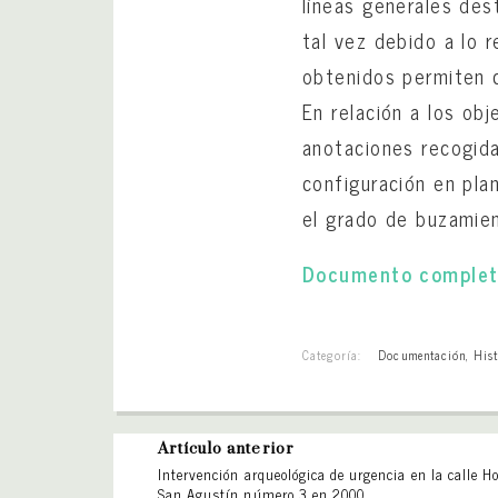
líneas generales des
tal vez debido a lo 
obtenidos permiten c
En relación a los obj
anotaciones recogida
configuración en pla
el grado de buzamien
Documento completo
Categoría:
Documentación
,
Hist
Artículo anterior
Intervención arqueológica de urgencia en la calle H
San Agustín número 3 en 2000