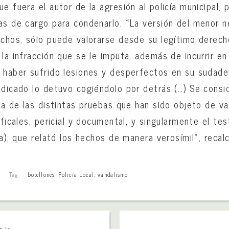
e fuera el autor de la agresión al policía municipal, 
as de cargo para condenarlo. «La versión del menor 
echos, sólo puede valorarse desde su legítimo derech
 la infracción que se le imputa, además de incurrir e
 haber sufrido lesiones y desperfectos en su sudade
udicado lo detuvo cogiéndolo por detrás (…) Se consi
sta de las distintas pruebas que han sido objeto de va
ificales, pericial y documental, y singularmente el te
ía), que relató los hechos de manera verosímil», recal
Tag:
botellones
,
Policía Local
,
vandalismo