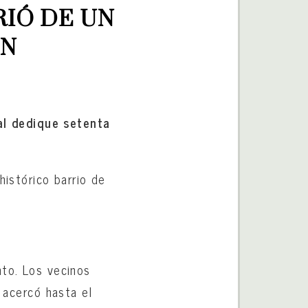
RIÓ DE UN 
ÓN
al dedique setenta
histórico barrio de
nto. Los vecinos
e acercó hasta el