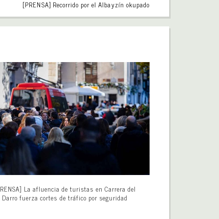
[PRENSA] Recorrido por el Albayzín okupado
RENSA] La afluencia de turistas en Carrera del
Darro fuerza cortes de tráfico por seguridad