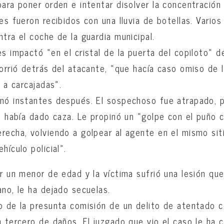
para poner orden e intentar disolver la concentració
es fueron recibidos con una lluvia de botellas. Varios
tra el coche de la guardia municipal.
s impactó «en el cristal de la puerta del copiloto» del
corrió detrás del atacante, «que hacía caso omiso de 
a a carcajadas».
nó instantes después. El sospechoso fue atrapado, p
le había dado caza. Le propinó un «golpe con el puño 
recha, volviendo a golpear al agente en el mismo sit
hículo policial».
er un menor de edad y la víctima sufrió una lesión qu
ano, le ha dejado secuelas.
o de la presunta comisión de un delito de atentado co
n tercero de daños. El juzgado que vio el caso le ha