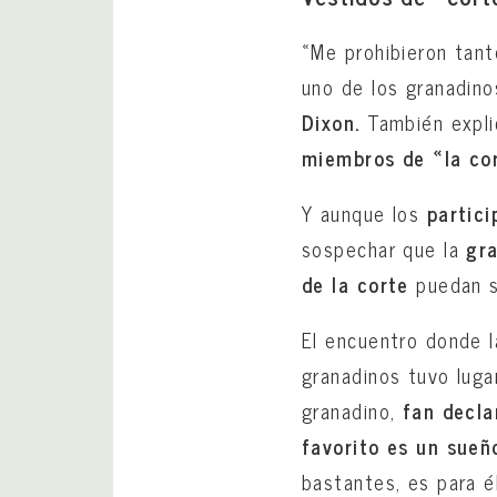
«Me prohibieron tan
uno de los granadin
Dixon.
También explic
miembros de «la co
Y aunque los
partic
sospechar que la
gra
de la corte
puedan s
El encuentro donde l
granadinos tuvo lugar
granadino,
fan decla
favorito es un sueñ
bastantes, es para é