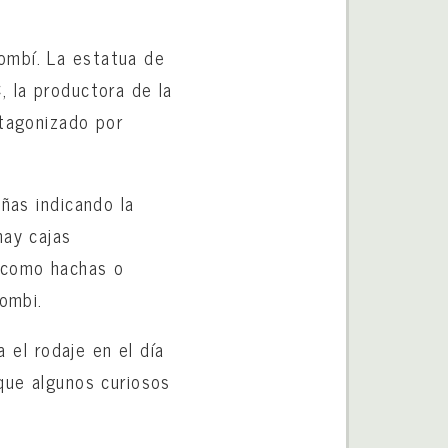
ombí. La estatua de
, la productora de la
otagonizado por
ñas indicando la
hay cajas
s como hachas o
zombi.
a el rodaje en el día
que algunos curiosos