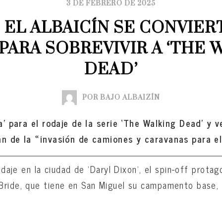
3 DE FEBRERO DE 2025
 EL ALBAICÍN SE CONVIERT
PARA SOBREVIVIR A ‘THE 
DEAD’
POR BAJO ALBAIZÍN
ra’ para el rodaje de la serie ‘The Walking Dead’ y 
an de la «invasión de camiones y caravanas para el
rodaje en la ciudad de ‘Daryl Dixon’, el spin-off prot
Bride, que tiene en San Miguel su campamento base, 