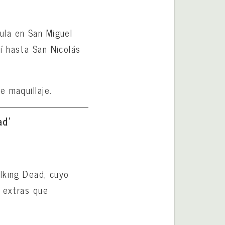
ula en San Miguel
í hasta San Nicolás
e maquillaje.
ad’
lking Dead, cuyo
s extras que