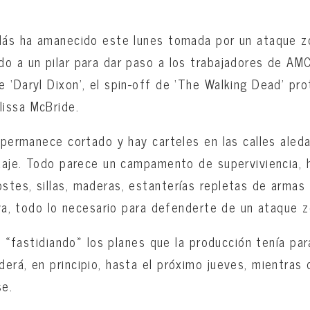
olás ha amanecido este lunes tomada por un ataque z
o a un pilar para dar paso a los trabajadores de AMC
 ‘Daryl Dixon’, el spin-off de ‘The Walking Dead’ pr
issa McBride.
a permanece cortado y hay carteles en las calles aleda
odaje. Todo parece un campamento de superviviencia, 
stes, sillas, maderas, estanterías repletas de arma
tiva, todo lo necesario para defenderte de un ataque 
tá «fastidiando» los planes que la producción tenía par
erá, en principio, hasta el próximo jueves, mientras 
e.