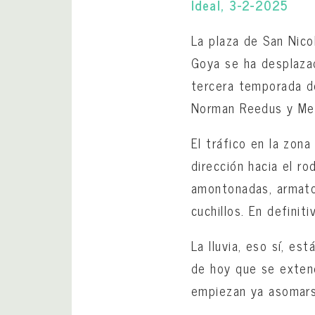
Ideal, 3-2-2025
La plaza de San Nic
Goya se ha desplazad
tercera temporada de
Norman Reedus y Mel
El tráfico en la zon
dirección hacia el r
amontonadas, armato
cuchillos. En defini
La lluvia, eso sí, es
de hoy que se extend
empiezan ya asomars