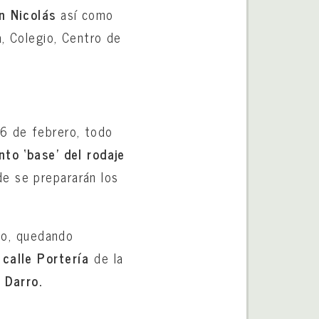
n Nicolás
así como
a, Colegio, Centro de
 6 de febrero, todo
to ‘base’ del rodaje
de se prepararán los
rio, quedando
 calle Portería
de la
 Darro.