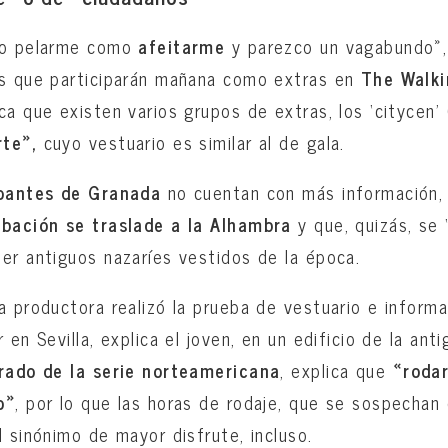
to pelarme como
afeitarme
y parezco un vagabundo»,
os que participarán mañana como extras en
The Walki
a que existen varios grupos de extras, los ‘citycen’ 
rte»,
cuyo vestuario es similar al de gala.
ipantes de Granada
no cuentan con más información,
bación se traslade a la Alhambra
y que, quizás, se 
er antiguos nazaríes vestidos de la época.
a productora realizó la prueba de vestuario e informa
 en Sevilla, explica el joven, en un edificio de la anti
rado de la serie norteamericana
, explica que
«rodar
o»
, por lo que las horas de rodaje, que se sospechan
l sinónimo de mayor disfrute, incluso.