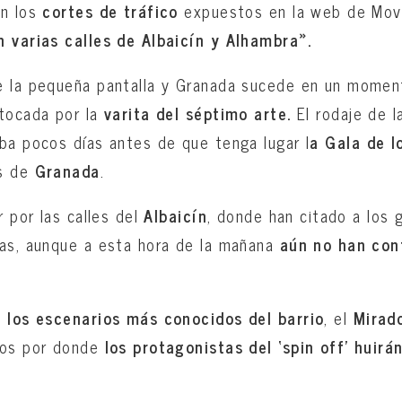
an los
cortes de tráfico
expuestos en la web de Movi
 varias calles de Albaicín y Alhambra».
e la pequeña pantalla y Granada sucede en un moment
tocada por la
varita del séptimo arte.
El rodaje de 
ba pocos días antes de que tenga lugar l
a Gala de 
os de
Granada
.
r por las calles del
Albaicín
, donde han citado a los 
as, aunque a esta hora de la mañana
aún no han con
e
los escenarios más conocidos del barrio
, el
Mirad
dos por donde
los protagonistas del ‘spin off’ huirá