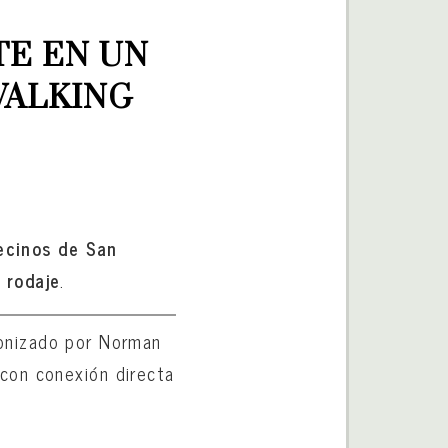
E EN UN 
WALKING 
vecinos de San
 rodaje
.
agonizado por Norman
con conexión directa