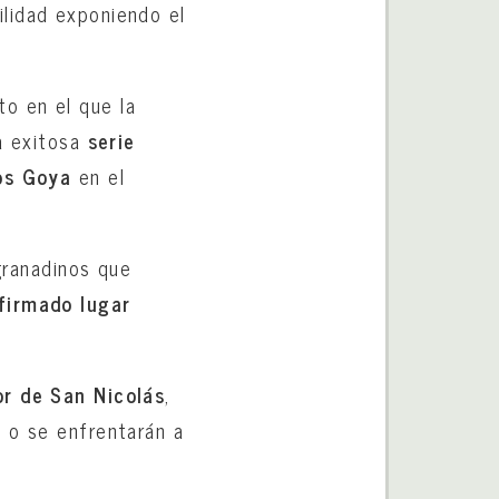
lidad exponiendo el
o en el que la
la exitosa
serie
los Goya
en el
granadinos que
firmado lugar
or de San Nicolás
,
n
o se enfrentarán a