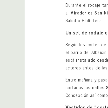
Durante el rodaje ta
al
Mirador de San N
Salud o Biblioteca.
Un set de rodaje q
Según los cortes de 
el barrio del Albaic
está i
nstalado des
actores antes de la
Entre mañana y pasado
cortadas las
calles 
Concepción así como 
Vestidos de «cort