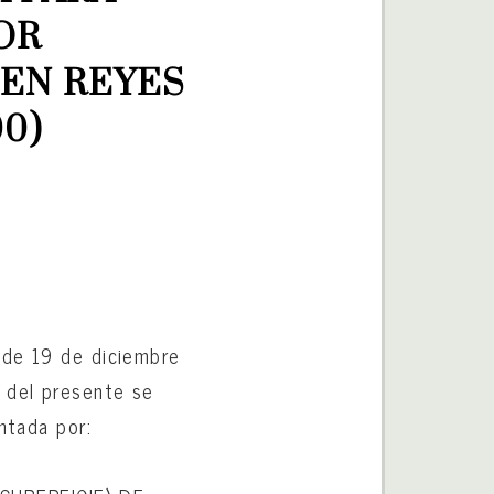
R 
EN REYES 
00)
 de 19 de diciembre
o del presente se
ntada por: