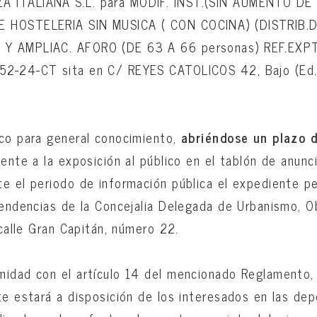
 ITALIANA S.L. para MODIF. INST.(SIN AUMENTO DE 
 HOSTELERIA SIN MUSICA ( CON COCINA) (DISTRIB.
Y AMPLIAC. AFORO (DE 63 A 66 personas) REF.EXP
52-24-CT sita en C/ REYES CATOLICOS 42, Bajo (Ed.
ico para general conocimiento,
abriéndose un plazo d
iente a la exposición al público en el tablón de anun
te el periodo de información pública el expediente 
pendencias de la Concejalia Delegada de Urbanismo, O
 calle Gran Capitán, número 22.
midad con el artículo 14 del mencionado Reglamento,
te estará a disposición de los interesados en las de