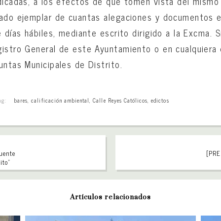
dicadas, a los efectos de que tomen vista del mismo 
cado ejemplar de cuantas alegaciones y documentos 
 días hábiles, mediante escrito dirigido a la Excma. S
istro General de este Ayuntamiento o en cualquiera 
untas Municipales de Distrito.
ag:
bares
,
calificación ambiental
,
Calle Reyes Católicos
,
edictos
fuente
[PREN
ito”
Artículos relacionados