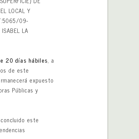
SUPERFICIE) DE
DEL LOCAL Y
T:5065/09-
 ISABEL LA
e 20 días hábiles
, a
cios de este
permanecerá expuesto
bras Públicas y
 concluido este
pendencias