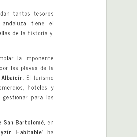
rdan tantos tesoros
 andaluza tiene el
as de la historia y,
mplar la imponente
por las playas de la
l
Albaicín
. El turismo
omercios, hoteles y
 gestionar para los
e San Bartolomé
, en
ayzín Habitable
‘ ha