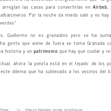
, arreglan las casas para convertirlas en
Airbnb,
albaicineros. Por la noche da miedo salir y no hay 
 verdes».
s, Guillermo no es granadino pero se ha suma
ha gente que viene de fuera se toma Granada c
na historia y un
patrimonio
que hay que cuidar y re
tual, ahora ‘la pelota está en el tejado’ de los p
 este dilema que ha sublevado a los vecinos del 
,
Prensa
Tag:
Albayzín Habitable
,
turismo
,
turistificación