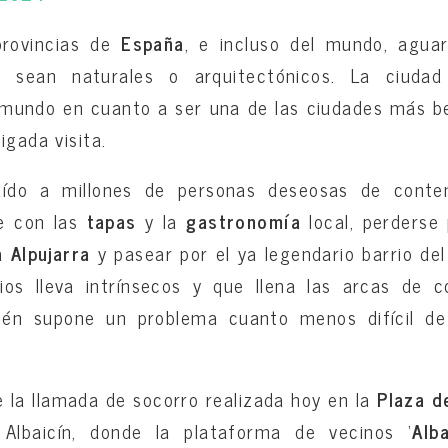
provincias de
España
, e incluso del mundo, agua
a sean naturales o arquitectónicos. La ciudad
mundo en cuanto a ser una de las ciudades más bell
igada visita.
ído a millones de personas deseosas de conte
se con las
tapas
y la
gastronomía
local, perderse 
 Alpujarra
y pasear por el ya legendario barrio de
ios lleva intrínsecos y que llena las arcas de c
ién supone un problema cuanto menos difícil de
e la llamada de socorro realizada hoy en la
Plaza d
 Albaicín, donde la plataforma de vecinos ‘
Alb