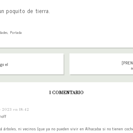
un poquito de tierra.
dades
,
Portada
[PRENS
go el
r
1 COMENTARIO
e 2023 en 18:42
hoff
rá árboles, ni vecinos (que ya no pueden vivir en Alhacaba si no tienen co