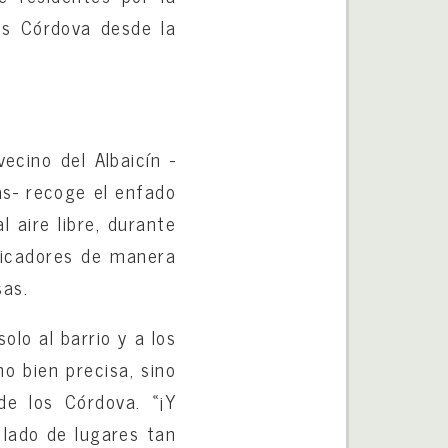
los Córdova desde la
ecino del Albaicín -
as- recoge el enfado
l aire libre, durante
ficadores de manera
sas.
olo al barrio y a los
o bien precisa, sino
de los Córdova. «¡Y
 lado de lugares tan