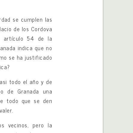
erdad se cumplen las
lacio de los Cordova
l artículo 54 de la
anada indica que no
mo se ha justificado
ica?
si todo el año y de
nto de Granada una
re todo que se den
aler.
s vecinos, pero la