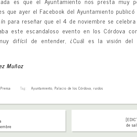
izada es que el Ayuntamiento nos presta muy 
 es que ayer el Facebook del Ayuntamiento publicó 
cín para reseñar que el 4 de noviembre se celebra 
aba este escandaloso evento en los Córdova con
uy difícil de entender, ¿Cuál es la visión del 
ez Muñoz
,
Prensa
Tag:
Ayuntamiento
,
Palacio de los Córdova
,
ruidos
[EDICT
a
de sa
ciembre