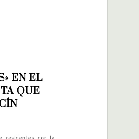
» EN EL 
TA QUE 
CÍN
e residentes por la