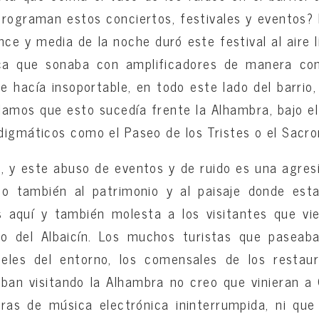
rograman estos conciertos, festivales y eventos?
nce y media de la noche duró este festival al aire
ica que sonaba con amplificadores de manera con
e hacía insoportable, en todo este lado del barrio,
lamos que esto sucedía frente la Alhambra, bajo el
digmáticos como el Paseo de los Tristes o el Sacr
, y este abuso de eventos y de ruido es una agresió
ino también al patrimonio y al paisaje donde est
s aquí y también molesta a los visitantes que vie
to del Albaicín. Los muchos turistas que paseaban
teles del entorno, los comensales de los restau
aban visitando la Alhambra no creo que vinieran 
oras de música electrónica ininterrumpida, ni qu