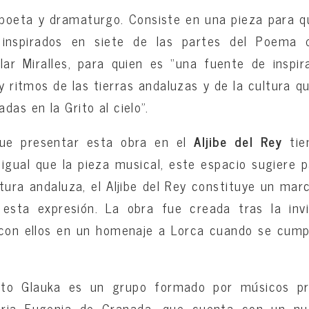
poeta y dramaturgo. Consiste en una pieza para q
 inspirados en siete de las partes del Poema 
ilar Miralles, para quien es “una fuente de inspi
y ritmos de las tierras andaluzas y de la cultura 
das en la Grito al cielo”.
que presentar esta obra en el
Aljibe del Rey
ti
l igual que la pieza musical, este espacio sugiere 
ltura andaluza, el Aljibe del Rey constituye un mar
 esta expresión. La obra fue creada tras la invi
con ellos en un homenaje a Lorca cuando se cumpl
ento Glauka es un grupo formado por músicos pr
oria Eugenia de Granada, que cuenta con un nu