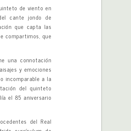
uinteto de viento en
del cante jondo de
ración que capta las
que compartimos, que
ene una connotación
paisajes y emociones
co incomparable a la
tación del quinteto
ía el 85 aniversario
ocedentes del Real
trido currículum de