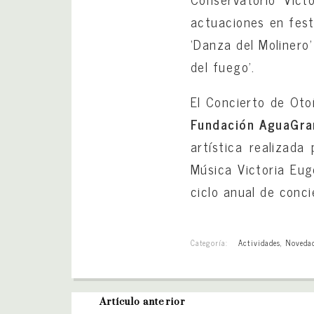
actuaciones en fest
‘Danza del Molinero
del fuego’.
El Concierto de Oto
Fundación AguaGr
artística realizad
Música Victoria Euge
ciclo anual de concie
Categoría:
Actividades
,
Noveda
Artículo anterior