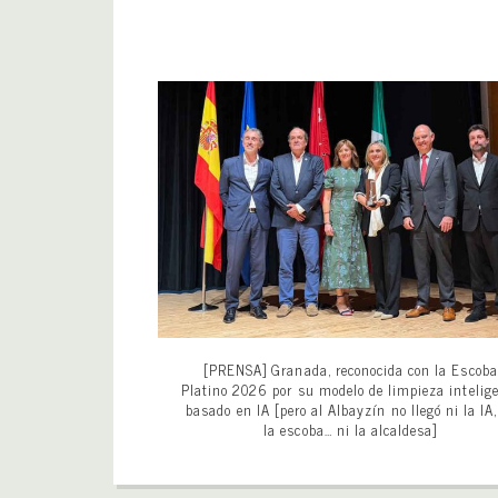
[PRENSA] Granada, reconocida con la Escoba
Platino 2026 por su modelo de limpieza intelig
basado en IA [pero al Albayzín no llegó ni la IA,
la escoba… ni la alcaldesa]