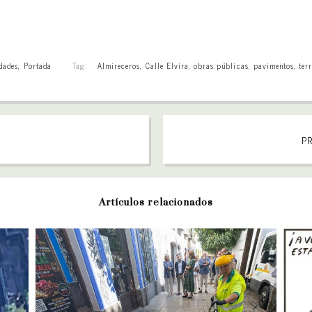
dades
,
Portada
Tag:
Almireceros
,
Calle Elvira
,
obras públicas
,
pavimentos
,
ter
l
PR
Artículos relacionados