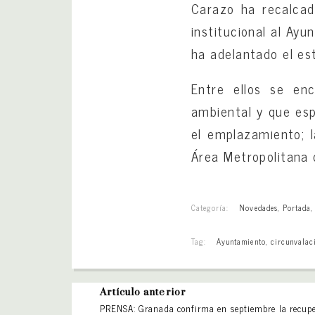
Carazo ha recalcad
institucional al Ay
ha adelantado el es
Entre ellos se en
ambiental y que esp
el emplazamiento; l
Área Metropolitana 
Categoría:
Novedades
,
Portada
Tag:
Ayuntamiento
,
circunvalaci
Artículo anterior
PRENSA: Granada confirma en septiembre la recupe