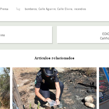
,
Prensa
Tag:
bomberos
,
Calle Aguirre
,
Calle Elvira
,
incendios
EDI
mino
Califi
Artículos relacionados