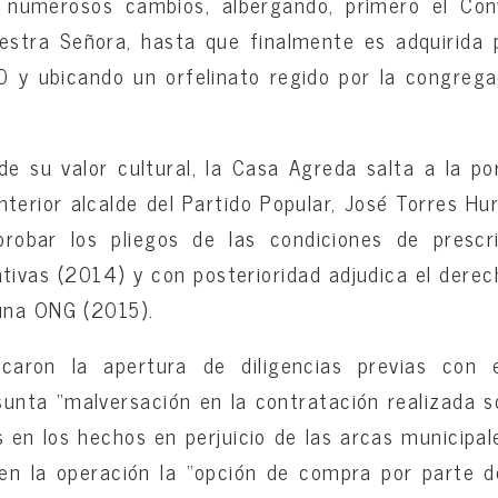
e numerosos cambios, albergando, primero el Con
estra Señora, hasta que finalmente es adquirida 
y ubicando un orfelinato regido por la congregac
e su valor cultural, la Casa Agreda salta a la p
nterior alcalde del Partido Popular, José Torres H
probar los pliegos de las condiciones de prescr
ativas (2014) y con posterioridad adjudica el derec
una ONG (2015).
icaron la apertura de diligencias previas con 
unta “malversación en la contratación realizada 
 en los hechos en perjuicio de las arcas municipal
se en la operación la “opción de compra por parte 