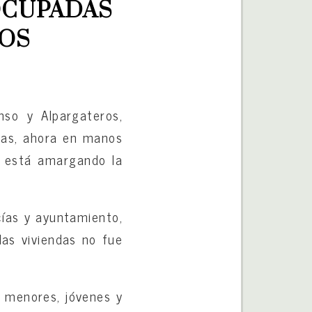
OCUPADAS 
ROS
nso y Alpargateros,
das, ahora en manos
s está amargando la
cías y ayuntamiento,
las viviendas no fue
 menores, jóvenes y