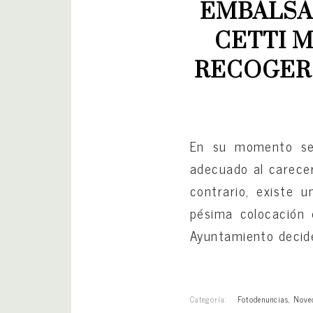
EMBALSA
CETTI M
RECOGER 
En su momento se 
adecuado al carecer
contrario, existe u
pésima colocación 
Ayuntamiento decide
Categoría:
Fotodenuncias
,
Nove