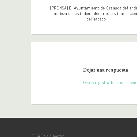
[PRENSA] El Ayuntamiento de Granada defiende
limpieza de los imbornales tras las inundacio
del sábado
Dejar una respuesta
Debes registrarte para coment
2024 Bajo Albayzín