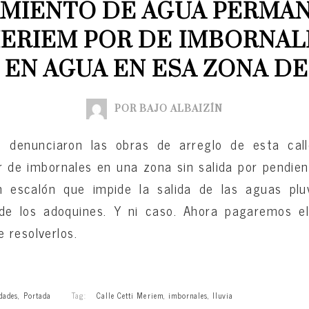
MIENTO DE AGUA PERMAN
ERIEM POR DE IMBORNALE
EN AGUA EN ESA ZONA DE
POR BAJO ALBAIZÍN
denunciaron las obras de arreglo de esta calle
 de imbornales en una zona sin salida por pendien
n escalón que impide la salida de las aguas pluv
de los adoquines. Y ni caso. Ahora pagaremos el
 resolverlos.
dades
,
Portada
Tag:
Calle Cetti Meriem
,
imbornales
,
lluvia