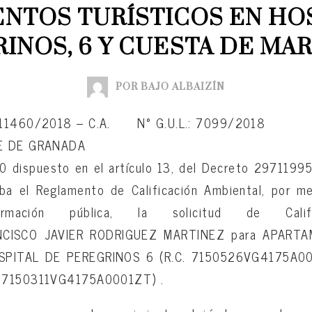
NTOS TURÍSTICOS EN HOS
INOS, 6 Y CUESTA DE MAR
POR BAJO ALBAIZÍN
 11460/2018 – C.A. N° G.U.L.: 7099/2018
E DE GRANADA
0 dispuesto en el artículo 13, del Decreto 29711995
ba el Reglamento de Calificación Ambiental, por m
mación pública, la solicitud de Calific
NCISCO JAVIER RODRIGUEZ MARTINEZ para APARTA
HOSPITAL DE PEREGRINOS 6 (R.C. 7150526VG4175A0
. 7150311VG4175A0001ZT) .