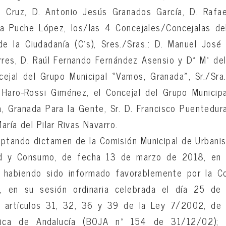
 Cruz, D. Antonio Jesús Granados García, D. Rafae
da Puche López, los/las 4 Concejales/Concejalas de
e la Ciudadanía (C’s), Sres./Sras.: D. Manuel José
rres, D. Raúl Fernando Fernández Asensio y Dª Mª de
ejal del Grupo Municipal «Vamos, Granada», Sr./Sra
 Haro-Rossi Giménez, el Concejal del Grupo Municipa
ta, Granada Para la Gente, Sr. D. Francisco Puentedura
María del Pilar Rivas Navarro.
eptando dictamen de la Comisión Municipal de Urbani
ud y Consumo, de fecha 13 de marzo de 2018, en 
; habiendo sido informado favorablemente por la Co
co, en su sesión ordinaria celebrada el día 25 d
s artículos 31, 32, 36 y 39 de la Ley 7/2002, de 
tica de Andalucía (BOJA nº 154 de 31/12/02); 