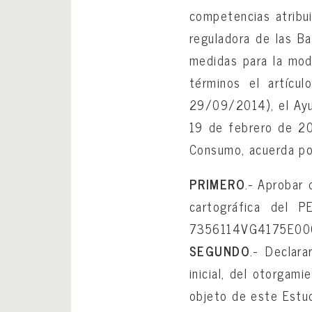
competencias atribui
reguladora de las B
medidas para la mod
términos el artícul
29/09/2014), el Ayu
19 de febrero de 20
Consumo, acuerda po
PRIMERO
.- Aprobar 
cartográfica del P
7356114VG4175E000
SEGUNDO
.- Declar
inicial, del otorgam
objeto de este Estud