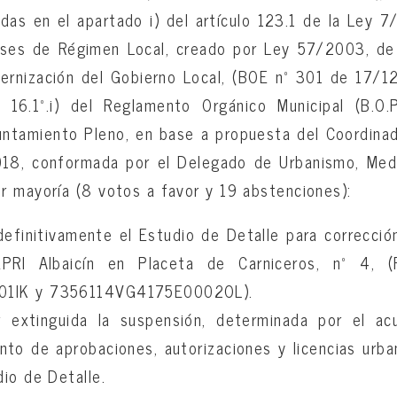
das en el apartado i) del artículo 123.1 de la Ley 7/
ases de Régimen Local, creado por Ley 57/2003, de
ernización del Gobierno Local, (BOE nº 301 de 17/12
o 16.1º.i) del Reglamento Orgánico Municipal (B.O
ntamiento Pleno, en base a propuesta del Coordinad
18, conformada por el Delegado de Urbanismo, Med
r mayoría (8 votos a favor y 19 abstenciones):
definitivamente el Estudio de Detalle para correcció
EPRI Albaicín en Placeta de Carniceros, nº 4, (P
1IK y 7356114VG4175E0002OL).
ar extinguida la suspensión, determinada por el a
iento de aprobaciones, autorizaciones y licencias urba
io de Detalle.