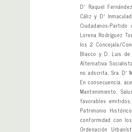
Dª Raquel Fernández
Cáliz y Dª Inmacula
Ciudadanos-Partido d
Lorena Rodríguez To
los 2 Concejala/Conc
Blasco y D. Luis de
Alternativa Socialis
no adscrita, Sra. Dª 
En consecuencia, ac
Mantenimiento, Sal
favorables emitidos
Patrimonio Históri
conformidad con lo
Ordenación Urbanís