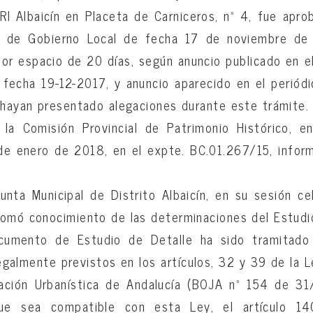
RI Albaicín en Placeta de Carniceros, nº 4, fue apro
a de Gobierno Local de fecha 17 de noviembre de
por espacio de 20 días, según anuncio publicado en el 
 fecha 19-12-2017, y anuncio aparecido en el perió
 hayan presentado alegaciones durante este trámite.
, la Comisión Provincial de Patrimonio Histórico, e
 de enero de 2018, en el expte. BC.01.267/15, infor
Junta Municipal de Distrito Albaicín, en su sesión c
omó conocimiento de las determinaciones del Estudi
ocumento de Estudio de Detalle ha sido tramitado
egalmente previstos en los artículos, 32 y 39 de la
ación Urbanística de Andalucía (BOJA nº 154 de 3
que sea compatible con esta Ley, el artículo 1