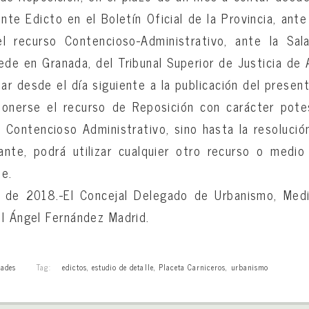
nte Edicto en el Boletín Oficial de la Provincia, ante
l recurso Contencioso-Administrativo, ante la Sa
ede en Granada, del Tribunal Superior de Justicia de A
r desde el día siguiente a la publicación del present
ponerse el recurso de Reposición con carácter pote
o Contencioso Administrativo, sino hasta la resoluci
nte, podrá utilizar cualquier otro recurso o medi
te.
l de 2018.-El Concejal Delegado de Urbanismo, Med
l Ángel Fernández Madrid.
ades
Tag:
edictos
,
estudio de detalle
,
Placeta Carniceros
,
urbanismo