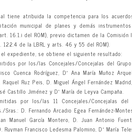
ipal tiene atribuida la competencia para los acuerd
itación municipal de planes y demás instrumentos
 art. 16.1.i del ROM), previo dictamen de la Comisión
. 122.4 de la LBRL y arts. 46 y 55 del ROM).
el expediente, se obtiene el siguiente resultado:
tidos por los/las Concejales/Concejalas del Grupo 
ncisco Cuenca Rodríguez, Dª Ana María Muñoz Arque
ía Raquel Ruz Peis, D. Miguel Ángel Fernández Madri
osé Castillo Jiménez y Dª María de Leyva Campaña.
mitidas por los/las 11 Concejales/Concejalas del 
s./Sras.: D. Fernando Arcadio Egea Fernández-Monte
uan Manuel García Montero, D. Juan Antonio Fuent
D. Ruyman Francisco Ledesma Palomino, Dª María Tele