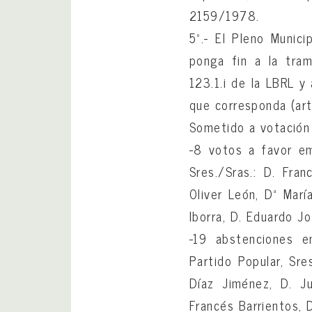
2159/1978.
5º.- El Pleno Munic
ponga fin a la tram
123.1.i de la LBRL y
que corresponda (art
Sometido a votación 
-8 votos a favor emi
Sres./Sras.: D. Fra
Oliver León, Dª Mar
Iborra, D. Eduardo J
-19 abstenciones e
Partido Popular, Sre
Díaz Jiménez, D. J
Francés Barrientos, 