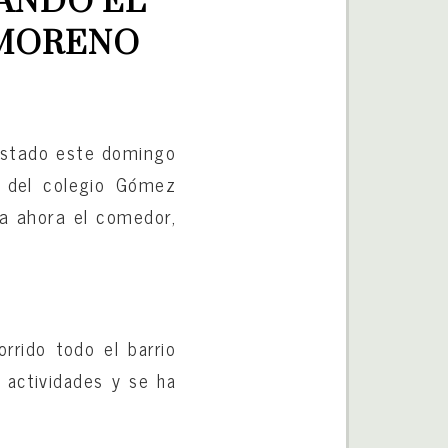
ANDO EL 
 MORENO
festado este domingo
r del colegio Gómez
ta ahora el comedor,
orrido todo el barrio
o actividades y se ha