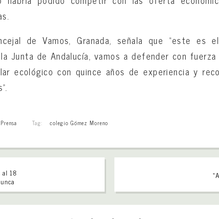
 habría podido competir con las oferta económic
as.
oncejal de Vamos, Granada, señala que “este es el
la Junta de Andalucía, vamos a defender con fuerza
ar ecológico con quince años de experiencia y rec
”.
,
Prensa
Tag:
colegio Gómez Moreno
 al 18
«A
nunca