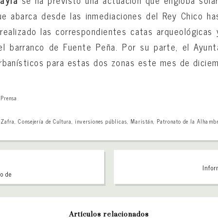
ayla
se ha previsto una actuación que engloba sola
ue abarca desde las inmediaciones del Rey Chico ha
 realizado las correspondientes catas arqueológicas 
l barranco de Fuente Peña. Por su parte, el Ayun
s urbanísticos para estas dos zonas este mes de dicie
,
Prensa
 Zafra
,
Consejería de Cultura
,
inversiones públicas
,
Maristán
,
Patronato de la Alhamb
Infor
ro de
Artículos relacionados