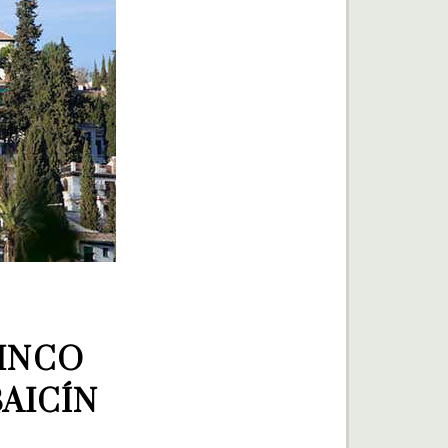
INCO 
AICÍN