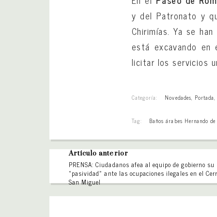
En el
Paseo de Rom
y del Patronato y q
Chirimías. Ya se han
está excavando en e
licitar los servicio
Categoría:
Novedades
,
Portada
Tag:
Baños árabes Hernando de
Artículo anterior
PRENSA: Ciudadanos afea al equipo de gobierno su
«pasividad» ante las ocupaciones ilegales en el Cer
San Miguel