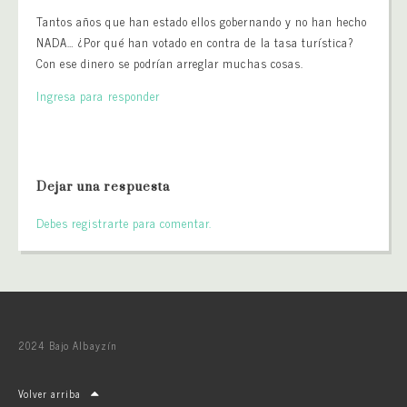
Tantos años que han estado ellos gobernando y no han hecho
NADA… ¿Por qué han votado en contra de la tasa turística?
Con ese dinero se podrían arreglar muchas cosas.
Ingresa para responder
Dejar una respuesta
Debes registrarte para comentar.
2024 Bajo Albayzín
Volver arriba