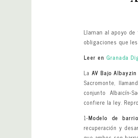
Llaman al apoyo de 
obligaciones que les
Leer en
Granada Dig
La
AV Bajo Albayzin
Sacromonte, llamand
conjunto Albaicín-
confiere la ley. Rep
1-
Modelo de barri
recuperación y desa
que ambos son barrio