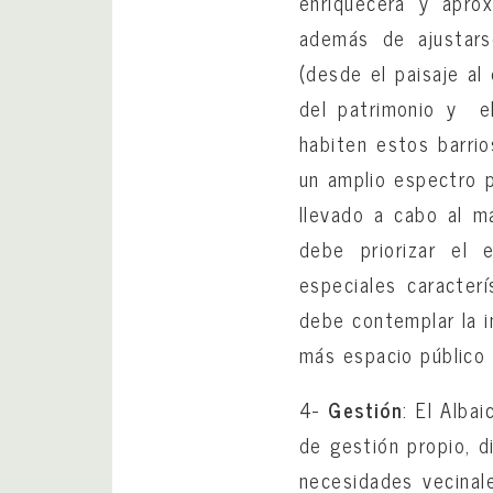
enriquecerá y aprox
además de ajustars
(desde el paisaje al
del patrimonio y e
habiten estos barri
un amplio espectro p
llevado a cabo al m
debe priorizar el 
especiales caracter
debe contemplar la i
más espacio público 
4-
Gestión
: El Alba
de gestión propio, 
necesidades vecinal