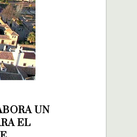
ABORA UN 
A EL 
TE