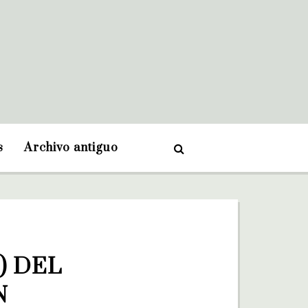
s
Archivo antiguo
 DEL 
N