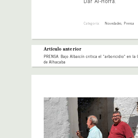
Dar Al-Horra.
Categoría:
Novedades
,
Prensa
Artículo anterior
PRENSA: Bajo Albaicín critica el «arboricidio» en la
de Alhacaba