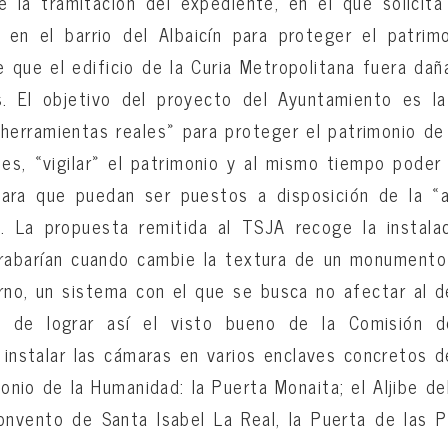
 la tramitación del expediente, en el que solicita
en el barrio del Albaicín para proteger el patrimo
 que el edificio de la Curia Metropolitana fuera dañ
. El objetivo del proyecto del Ayuntamiento es la
herramientas reales» para proteger el patrimonio de
 es, «vigilar» el patrimonio y al mismo tiempo poder 
para que puedan ser puestos a disposición de la «a
». La propuesta remitida al TSJA recoge la instal
rabarían cuando cambie la textura de un monument
no, un sistema con el que se busca no afectar al d
n de lograr así el visto bueno de la Comisión de 
instalar las cámaras en varios enclaves concretos de
onio de la Humanidad: la Puerta Monaita; el Aljibe de
Convento de Santa Isabel La Real, la Puerta de las 