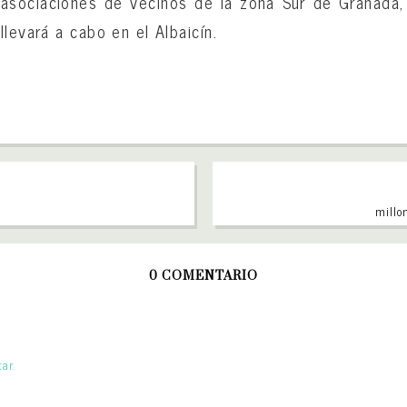
 asociaciones de vecinos de la zona Sur de Granada
levará a cabo en el Albaicín.
millon
0 COMENTARIO
ar.