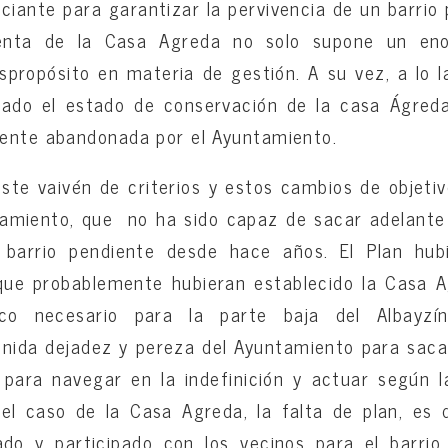
iante para garantizar la pervivencia de un barrio 
venta de la Casa Agreda no solo supone un eno
spropósito en materia de gestión. A su vez, a lo 
ado el estado de conservación de la casa Ágreda
mente abandonada por el Ayuntamiento.
ste vaivén de criterios y estos cambios de objeti
ntamiento, que no ha sido capaz de sacar adelante
 barrio pendiente desde hace años. El Plan hubie
que probablemente hubieran establecido la Casa 
ico necesario para la parte baja del Albayzí
ida dejadez y pereza del Ayuntamiento para sacar
 para navegar en la indefinición y actuar según l
l caso de la Casa Agreda, la falta de plan, es de
do y participado con los vecinos para el barrio,