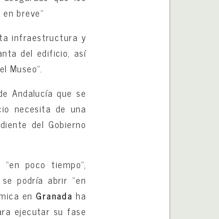
n en breve”
ta infraestructura y
ta del edificio, así
el Museo”.
de Andalucía que se
icio necesita de una
ndiente del Gobierno
.
s “en poco tiempo”,
 se podría abrir “en
ómica en
Granada
ha
ara ejecutar su fase