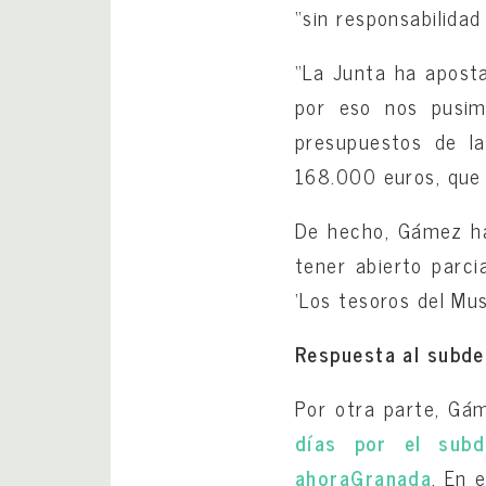
“sin responsabilidad
“La Junta ha aposta
por eso nos pusim
presupuestos de l
168.000 euros, que 
De hecho, Gámez ha 
tener abierto parci
‘Los tesoros del Mu
Respuesta al subd
Por otra parte, Gá
días por el subd
ahoraGranada
. En 