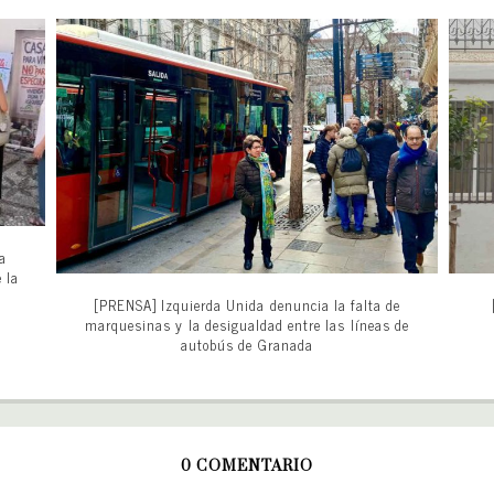
ra
 la
[PRENSA] Izquierda Unida denuncia la falta de
marquesinas y la desigualdad entre las líneas de
autobús de Granada
0 COMENTARIO