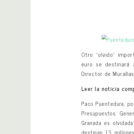
Otro “olvido” impo
euro se destinará 
Director de Muralla
Leer la noticia co
Paco Puentedura, po
Presupuestos Gener
Granada es olvidada
destinan 13 millon