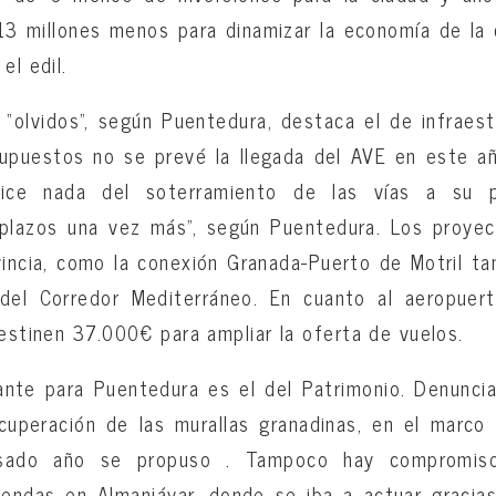
, 13 millones menos para dinamizar la economía de la
el edil.
s “olvidos”, según Puentedura, destaca el de infraest
supuestos no se prevé la llegada del AVE en este añ
ce nada del soterramiento de las vías a su p
 plazos una vez más”, según Puentedura. Los proye
ovincia, como la conexión Granada-Puerto de Motril t
del Corredor Mediterráneo. En cuanto al aeropuert
destinen 37.000€ para ampliar la oferta de vuelos.
ante para Puentedura es el del Patrimonio. Denunci
cuperación de las murallas granadinas, en el marco
asado año se propuso . Tampoco hay compromis
viendas en Almanjáyar, donde se iba a actuar graci