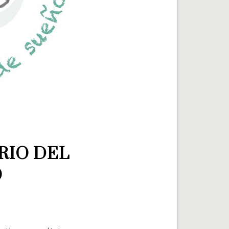
IO DEL 
O