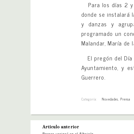
Para los días 2 y 
donde se instalará l
y danzas y agrup
programado un conci
Malandar, María de l
El pregón del Día d
Ayuntamiento, y es
Guerrero.
Categoría:
Novedades
,
Prensa
Artículo anterior
Bronca vecinal en el Albaicín